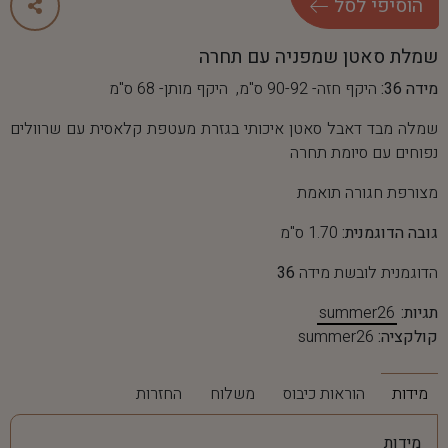
ה
ו
ס
י
פ
י
ל
ס
ל
שמלת סאטן שמפניה עם תחרה
מידה 36:
היקף חזה- 90-92 ס"מ, היקף מותן- 68 ס"מ
שמלה מבד דאבל סאטן איכותי בגזרת מעטפת קלאסית עם שרוולים
נפוחים עם סיומת תחרה
מצורפת חגורה תואמת
גובה הדוגמנית:
1.70 ס"מ
הדוגמנית לובשת מידה
36
תגיות:
summer26
קולקציה:
summer26
מידות
הוראות כיבוס
משלוח
החזרות
מידות