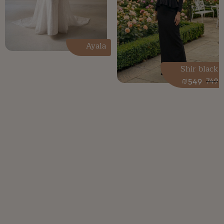
Ayala
Shir black
₪
549
749