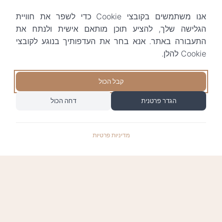
אנו משתמשים בקובצי Cookie כדי לשפר את חוויית
הגלישה שלך, להציע תוכן מותאם אישית ולנתח את
התעבורה באתר. אנא בחר את העדפותיך בנוגע לקובצי
Cookie להלן.
קבל הכול
הגדר פרטנית
דחה הכול
מדיניות פרטיות
התשלומים באתר עומדים בתקן האבטחה המחמיר
PCI-DSS-1, ומאובטחים ע"י חברת טרנזילה: