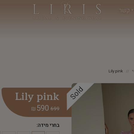
י קשר
Lily pink
Sold
Lily pink
590
₪
699
בחרי מידה: