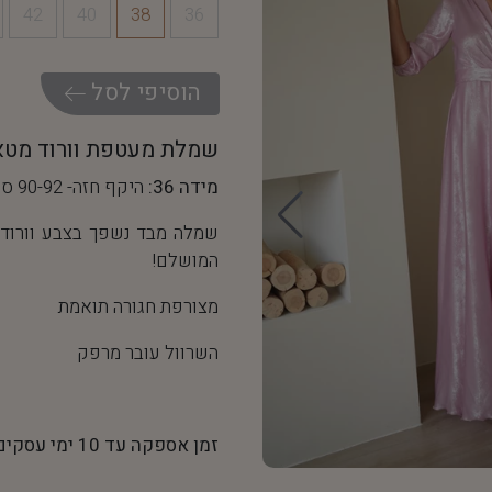
42
40
38
36
ה
ו
ס
י
פ
י
ל
ס
ל
שמלת מעטפת וורוד מטא
מידה 36:
היקף חזה- 90-92 ס"מ, היקף מותן- 68 ס"מ
שמלה מבד נשפך בצבע וורוד 
המושלם!
מצורפת חגורה תואמת
השרוול עובר מרפק
זמן אספקה עד 10 ימי עסקים