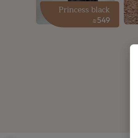
Princess black
549
₪