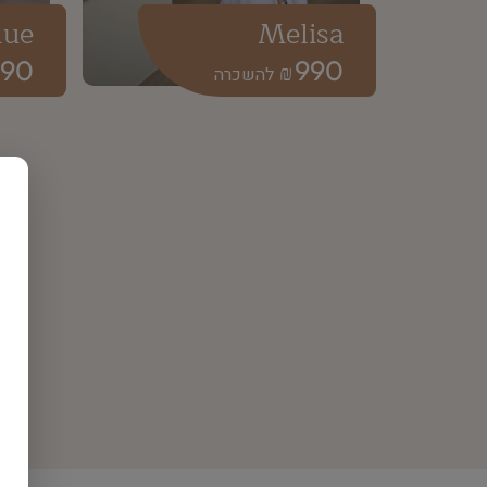
lue
Melisa
190
990
₪