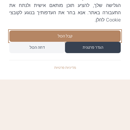
הגלישה שלך, להציע תוכן מותאם אישית ולנתח את
התעבורה באתר. אנא בחר את העדפותיך בנוגע לקובצי
Cookie להלן.
קבל הכול
הגדר פרטנית
דחה הכול
מדיניות פרטיות
התשלומים באתר עומדים בתקן האבטחה המחמיר
PCI-DSS-1, ומאובטחים ע"י חברת טרנזילה: