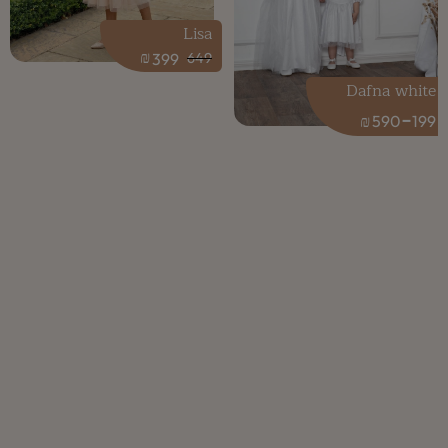
Lisa
₪
399
649
Dafna white
-
₪
590
199