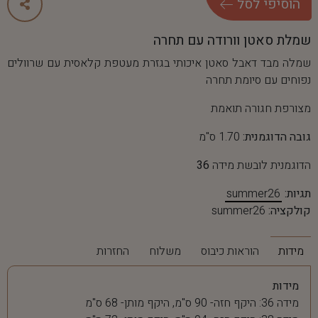
ה
ו
ס
י
פ
י
ל
ס
ל
שמלת סאטן וורודה עם תחרה
שמלה מבד דאבל סאטן איכותי בגזרת מעטפת קלאסית עם שרוולים
נפוחים עם סיומת תחרה
מצורפת חגורה תואמת
גובה הדוגמנית:
1.70 ס"מ
הדוגמנית לובשת מידה
36
תגיות:
summer26
קולקציה:
summer26
מידות
הוראות כיבוס
משלוח
החזרות
מידות
מידה 36: היקף חזה- 90 ס"מ, היקף מותן- 68 ס"מ