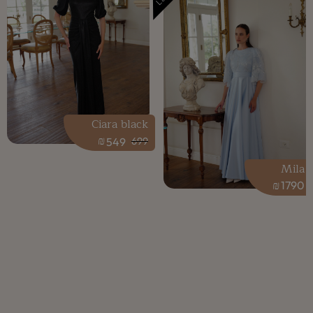
Ciara black
₪
549
699
Mila
₪
1790