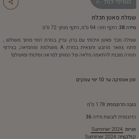
ה
ו
ס
י
פ
י
ל
ס
ל
שמלת סאטן תכלת
מידה 38:
היקף חזה- 94 ס"מ, היקף מותן- 72 ס"מ
שמלה מבד סאטן איכותי עם ברק עדין, בגזרת דמוי מחוך משולש ,
פתח צוואר מרובע וחצאית בגזרת A מושלמת ומחמיאה, בצירוף
חגורה מובנת להתאמה מלאה של המותן למראה נסיכותי ומושלם!
זמן אספקה עד 10 ימי עסקים
גובה הדוגמנית:
1.78 ס"מ
הדוגמנית לובשת מידה
36
תגיות:
Summer 2024
קולקציה:
Summer 2024