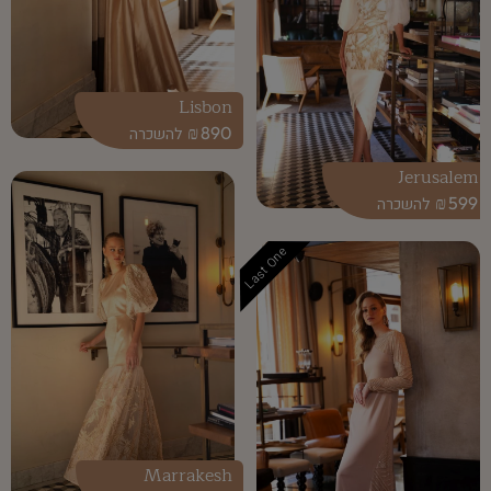
Lisbon
₪
890
Jerusalem
₪
599
Last One
Marrakesh