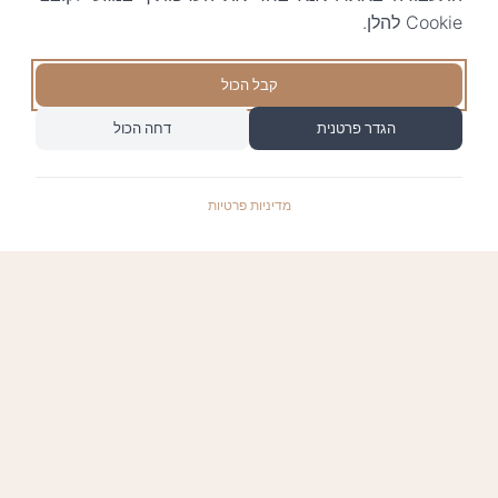
Cookie להלן.
קבל הכול
הגדר פרטנית
דחה הכול
מדיניות פרטיות
התשלומים באתר עומדים בתקן האבטחה המחמיר
PCI-DSS-1, ומאובטחים ע"י חברת טרנזילה: