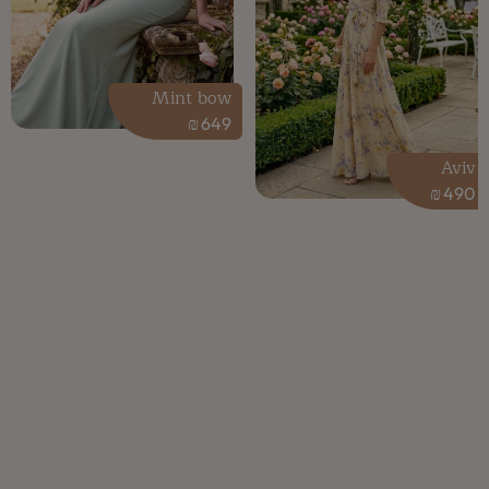
Mint bow
₪
649
Aviv
₪
490