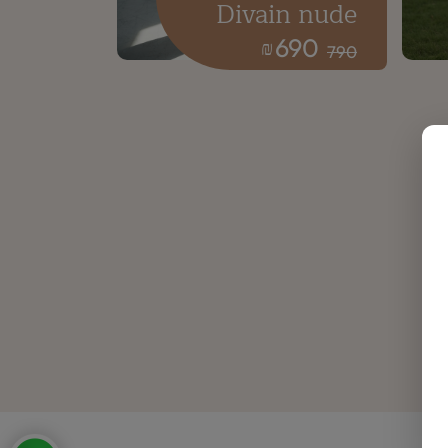
Divain nude
690
₪
790