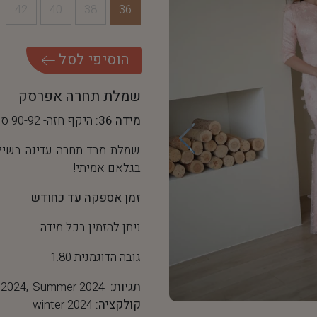
42
40
38
36
ה
ו
ס
י
פ
י
ל
ס
ל
שמלת תחרה אפרסק
מידה 36:
היקף חזה- 90-92 ס"מ, היקף מותן- 68 ס"מ
שמלת מבד תחרה עדינה בשילו
בגלאם אמיתי!
זמן אספקה עד כחודש
ניתן להזמין בכל מידה
גובה הדוגמנית 1.80
תגיות:
Summer 2024
 2024
קולקציה:
winter 2024