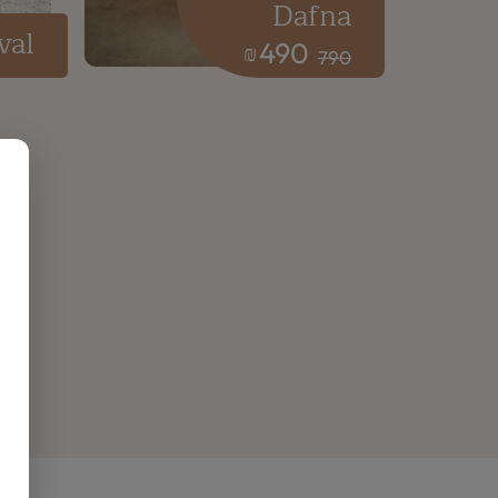
Dafna
val
490
₪
790