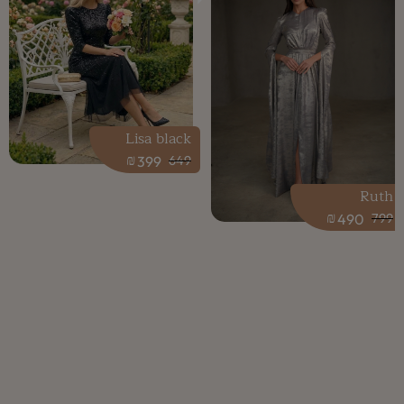
Lisa black
₪
399
649
Ruth
₪
490
799