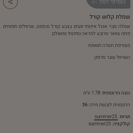
ה
ו
ס
י
פ
י
ל
ס
ל
שמלת קלוש קורל
שמלה מבד אנגל איכותי ונעים בצבע קורל מהפנט, שרוולים תפוחים
פתח צוואר מרובע למראה נסיכותי ומושלם.
מצורפת חגורה תואמת
השרוול עובר מרפק
גובה הדוגמנית:
1.78 ס"מ
הדוגמנית לובשת מידה
36
תגיות:
summer25
קולקציה:
summer25