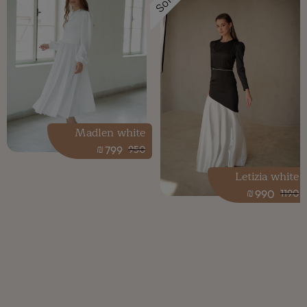
Sold
Madlen white
₪
799
950
Letizia white
₪
990
1190