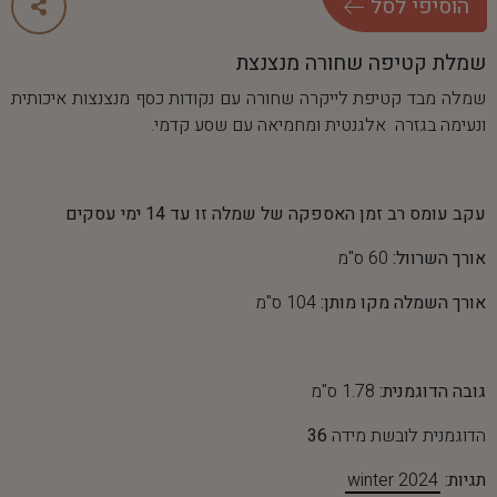
ה
ו
ס
י
פ
י
ל
ס
ל
שמלת קטיפה שחורה מנצנצת
שמלה מבד קטיפת לייקרה שחורה עם נקודות כסף מנצנצות איכותית
ונעימה בגזרה אלגנטית ומחמיאה עם שסע קדמי.
עקב עומס רב זמן האספקה של שמלה זו עד 14 ימי עסקים
אורך השרוול:
60 ס"מ
אורך השמלה מקו מותן:
104 ס"מ
גובה הדוגמנית:
1.78 ס"מ
הדוגמנית לובשת מידה
36
תגיות:
winter 2024