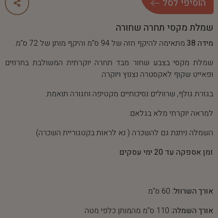
ה
ו
ס
י
פ
י
ל
ס
ל
שמלת מקסי תחרה שחורה
מידה 38
מתאימה להיקף חזה של 94 ס"מ והיקף מותן של 72 ס"מ.
שמלת מקסי בצבע שחור מבד תחרה יוקרתית המשולבת בחרוזים
ופאייט שקוף לאקסטרה נצנוץ ויוקרה.
בגזרת גולף, שרוולים נסיכותיים מקטיפה וחגורה תואמת.
למראה יוקרתי מלא בגלאם.
השמלה ניתנת גם להשכרה ( נא לראות בקטגוריית השכרה)
זמן אספקה עד 20 ימי עסקים
אורך השרוול:
60 ס"מ
אורך השמלה:
110 ס"מ מהמותן כלפי מטה