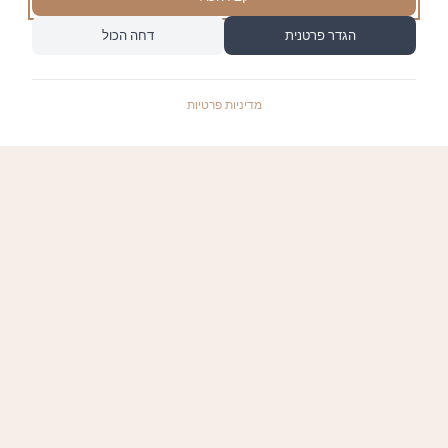
הגדר פרטנית
דחה הכול
מדיניות פרטיות
התשלומים באתר עומדים בתקן האבטחה המחמיר
PCI-DSS-1, ומאובטחים ע"י חברת טרנזילה:
קישורים שימושיים
סל הקניות