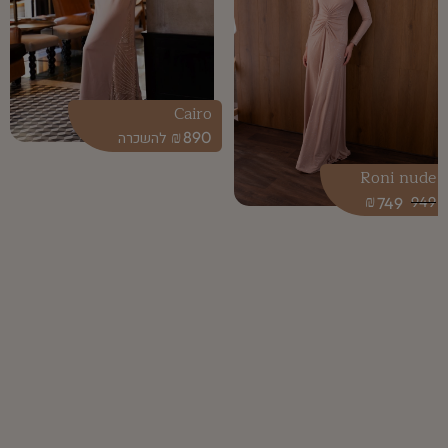
Cairo
₪
890
Roni nude
₪
749
949