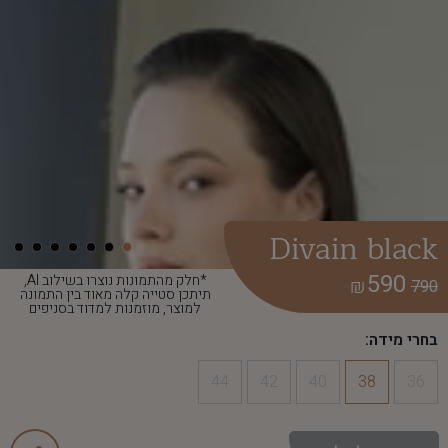
Divain black
590
*חלק מהתמונות נוצרו בשילוב AI,
₪
790
תיתכן סטייה קלה מאוד בין התמונה
למוצר, מוזמנות למדוד בסניפים
בחרי מידה:
44
42
40
38
36