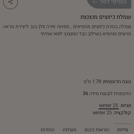
ה
ו
ס
י
פ
י
ל
ס
ל
שמלת כיווצים מנצנצת
שמלה בגזרת כיווצים מחמיאים , מפתח סירה וולן בגב ליצירת מראה
מרשים ומחמיא בשילוב הבד המנצנץ לוואו אמיתי
גובה הדוגמנית:
1.78 ס"מ
הדוגמנית לובשת מידה
36
תגיות:
winter 25
קולקציה:
winter 25
מידות
הוראות כיבוס
משלוח
החזרות