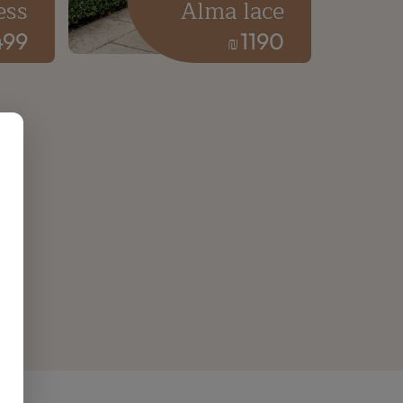
ess
Alma lace
499
1190
₪