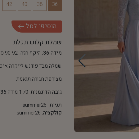
42
40
38
36
ה
ו
ס
י
פ
י
ל
ס
ל
שמלת קלוש תכלת
מידה 36:
היקף חזה- 90-92 ס"מ, היקף מותן- 68 ס"מ
שמלה מבד פודנש לייקרה איכות
מצורפת חגורה תואמת
גובה הדוגמנית:
1.70 מידה
36
תגיות:
summer26
קולקציה:
summer26