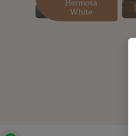
Hermosa
White