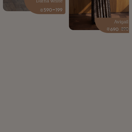
Dafna white
-
₪
590
199
Avigail
₪
690
890