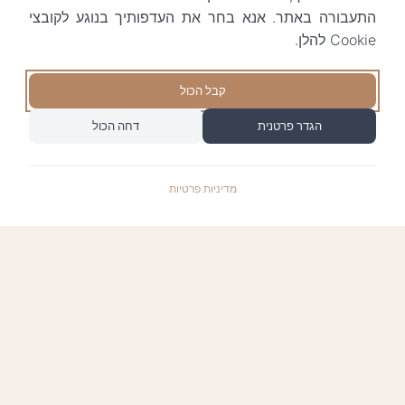
התעבורה באתר. אנא בחר את העדפותיך בנוגע לקובצי
Cookie להלן.
קבל הכול
הגדר פרטנית
דחה הכול
מדיניות פרטיות
התשלומים באתר עומדים בתקן האבטחה המחמיר
PCI-DSS-1, ומאובטחים ע"י חברת טרנזילה: