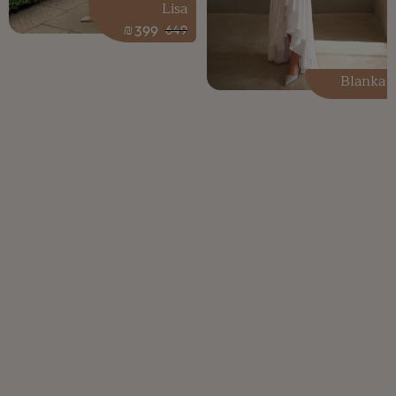
Lisa
₪
399
649
Blanka