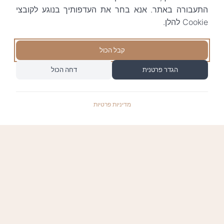
התעבורה באתר. אנא בחר את העדפותיך בנוגע לקובצי
Cookie להלן.
קבל הכול
הגדר פרטנית
דחה הכול
מדיניות פרטיות
התשלומים באתר עומדים בתקן האבטחה המחמיר
PCI-DSS-1, ומאובטחים ע"י חברת טרנזילה: