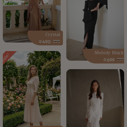
Crystal
₪
490
890
Melody Black
Sale!
₪
699
799