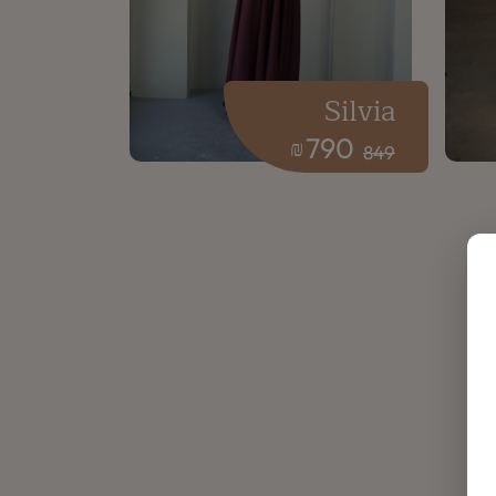
Silvia
790
₪
849