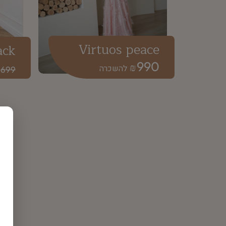
Virtuos peace
ack
990
₪
699