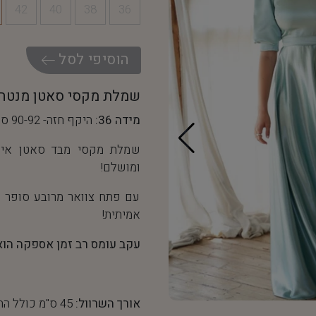
42
40
38
36
ה
ו
ס
י
פ
י
ל
ס
ל
שמלת מקסי סאטן מנטה
מידה 36:
היקף חזה- 90-92 ס"מ, היקף מותן- 68 ס"מ
שמלת מקסי מבד סאטן איכ
ומושלם!
עם פתח צוואר מרובע סופר 
אמיתית!
עקב עומס רב זמן אספקה הוא עד 10 ימי 
אורך השרוול:
45 ס"מ כולל החפת