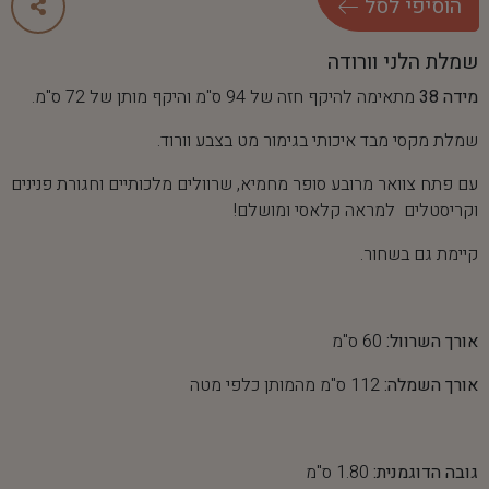
ה
ו
ס
י
פ
י
ל
ס
ל
שמלת הלני וורודה
מידה 38
מתאימה להיקף חזה של 94 ס"מ והיקף מותן של 72 ס"מ.
שמלת מקסי מבד איכותי בגימור מט בצבע וורוד.
עם פתח צוואר מרובע סופר מחמיא, שרוולים מלכותיים וחגורת פנינים
וקריסטלים למראה קלאסי ומושלם!
קיימת גם בשחור.
אורך השרוול:
60 ס"מ
אורך השמלה:
112 ס"מ מהמותן כלפי מטה
גובה הדוגמנית:
1.80 ס"מ