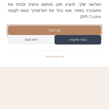
הגלישה שלך, להציע תוכן מותאם אישית ולנתח את
התעבורה באתר. אנא בחר את העדפותיך בנוגע לקובצי
Cookie להלן.
קבל הכול
הגדר פרטנית
דחה הכול
מדיניות פרטיות
התשלומים באתר עומדים בתקן האבטחה המחמיר
PCI-DSS-1, ומאובטחים ע"י חברת טרנזילה: