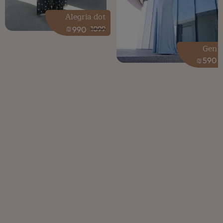
Alegria dot
₪
990
1099
Gen
₪
590