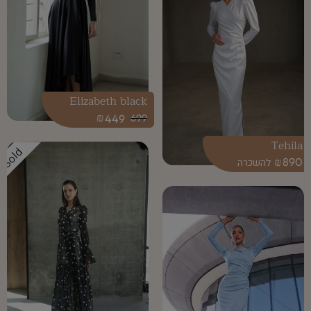
Elizabeth black
₪
449
699
Tehila
Sold
₪
890