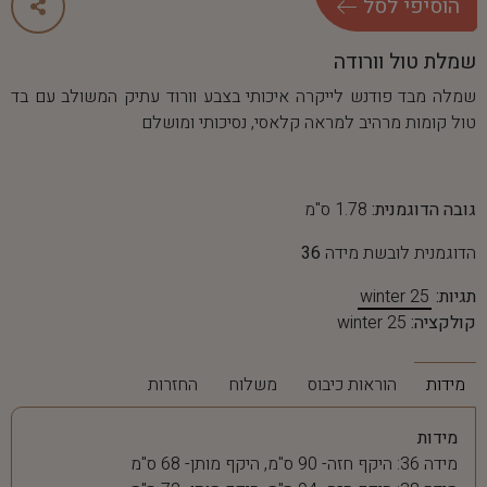
ה
ו
ס
י
פ
י
ל
ס
ל
שמלת טול וורודה
שמלה מבד פודנש לייקרה איכותי בצבע וורוד עתיק המשולב עם בד
טול קומות מרהיב למראה קלאסי, נסיכותי ומושלם
גובה הדוגמנית:
1.78 ס"מ
הדוגמנית לובשת מידה
36
תגיות:
winter 25
קולקציה:
winter 25
מידות
הוראות כיבוס
משלוח
החזרות
מידות
מידה 36: היקף חזה- 90 ס"מ, היקף מותן- 68 ס"מ