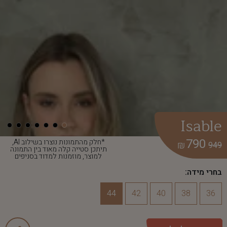
Isable
790
*חלק מהתמונות נוצרו בשילוב AI,
₪
949
תיתכן סטייה קלה מאוד בין התמונה
למוצר, מוזמנות למדוד בסניפים
בחרי מידה:
44
42
40
38
36