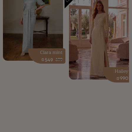
Ciara mint
₪
549
699
Hailey
₪
990