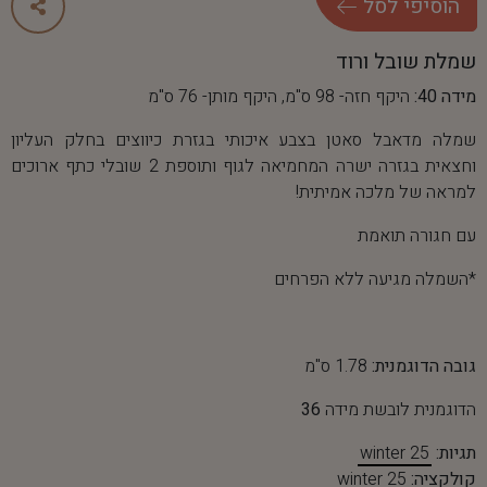
ה
ו
ס
י
פ
י
ל
ס
ל
שמלת שובל ורוד
מידה 40:
היקף חזה- 98 ס"מ, היקף מותן- 76 ס"מ
שמלה מדאבל סאטן בצבע איכותי בגזרת כיווצים בחלק העליון
וחצאית בגזרה ישרה המחמיאה לגוף ותוספת 2 שובלי כתף ארוכים
למראה של מלכה אמיתית!
עם חגורה תואמת
*השמלה מגיעה ללא הפרחים
גובה הדוגמנית:
1.78 ס"מ
הדוגמנית לובשת מידה
36
תגיות:
winter 25
קולקציה:
winter 25