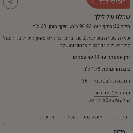
ה
ו
ס
י
פ
י
ל
ס
ל
שמלת טול לילך
מידה 36:
היקף חזה- 90-92 ס"מ, היקף מותן- 68 ס"מ
שמלה עשירה משולבת 2 סוגי בדים- בד קרפ סאטן איכותי בגוון סגול
לילך בשילוב בד דכבות פרחוני ומושלם
זמן אספקה עד 14 ימי עסקים
גובה הדוגמנית:
1.78 ס"מ
הדוגמנית לובשת מידה
36
תגיות:
summer25
קולקציה:
summer25
מידות
הוראות כיבוס
משלוח
החזרות
מידות