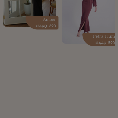
Amber
₪
490
690
Petra Plum
₪
449
590