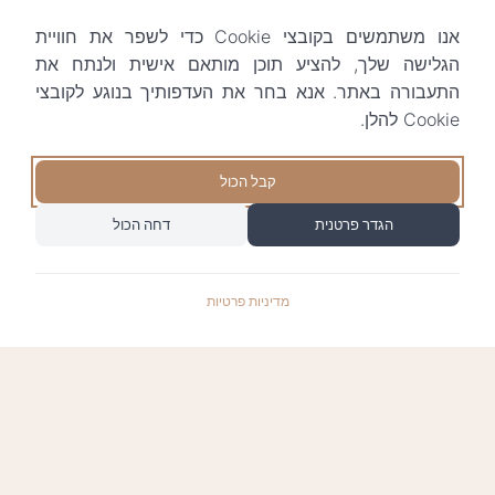
אנו משתמשים בקובצי Cookie כדי לשפר את חוויית
הגלישה שלך, להציע תוכן מותאם אישית ולנתח את
התעבורה באתר. אנא בחר את העדפותיך בנוגע לקובצי
Cookie להלן.
קבל הכול
הגדר פרטנית
דחה הכול
מדיניות פרטיות
התשלומים באתר עומדים בתקן האבטחה המחמיר
PCI-DSS-1, ומאובטחים ע"י חברת טרנזילה: