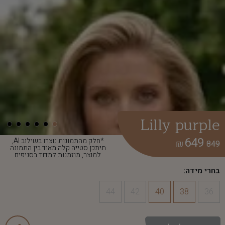
Lilly purple
649
*חלק מהתמונות נוצרו בשילוב AI,
₪
849
תיתכן סטייה קלה מאוד בין התמונה
למוצר, מוזמנות למדוד בסניפים
בחרי מידה:
44
42
40
38
36