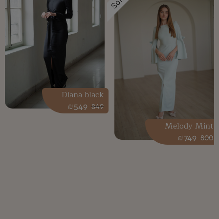
Sold
Diana black
₪
549
849
Melody Mint
₪
749
800