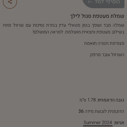
ה
ו
ס
י
פ
י
ל
ס
ל
שמלת מעטפת סגול לילך
שמלה מבד נשפך בגוון מטאלי עדין בגזרת נסיכות עם שרוול נפוח
בשילוב מעטפת וחצאית מושלמת. למראה המושלם!
מצורפת חגורה תואמת
השרוול עובר מרפק
גובה הדוגמנית:
1.78 ס"מ
הדוגמנית לובשת מידה
36
תגיות:
Summer 2024