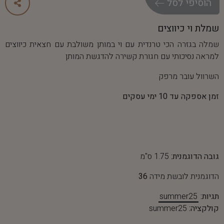
ה
ו
ס
י
פ
י
ל
ס
ל
שמלת וי כיווצים
שמלה בגזרה הכי טרנדית עם וי במותן משולבת עם חצאית כיווצים
למראה נסיכותי עם חגורת קשירה להדגשת המותן
השרוול עובר מרפק
זמן אספקה עד 10 ימי עסקים
גובה הדוגמנית:
1.75 ס"מ
הדוגמנית לובשת מידה
36
תגיות:
summer25
קולקציה:
summer25