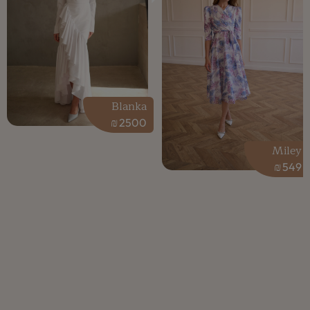
Blanka
₪
2500
Miley
₪
549