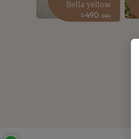
Bella yellow
490
₪
590