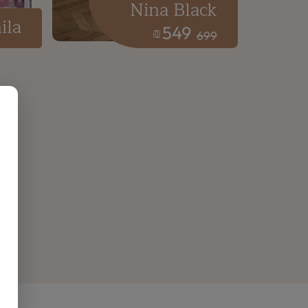
Nina Black
ila
549
₪
699