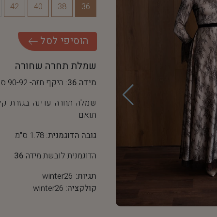
42
40
38
36
ה
ו
ס
י
פ
י
ל
ס
ל
שמלת תחרה שחורה
מידה 36:
היקף חזה- 90-92 ס"מ, היקף מותן- 68 ס"מ
שמלה תחרה עדינה בגזרת קלו
תואם
גובה הדוגמנית:
1.78 ס"מ
הדוגמנית לובשת מידה
36
תגיות:
winter26
קולקציה:
winter26