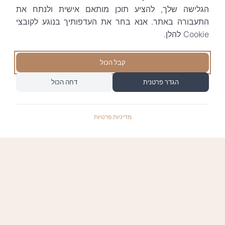
הגלישה שלך, להציע תוכן מותאם אישית ולנתח את
התעבורה באתר. אנא בחר את העדפותיך בנוגע לקובצי
Cookie להלן.
קבל הכול
הגדר פרטנית
דחה הכול
מדיניות פרטיות
התשלומים באתר עומדים בתקן האבטחה המחמיר
PCI-DSS-1, ומאובטחים ע"י חברת טרנזילה: