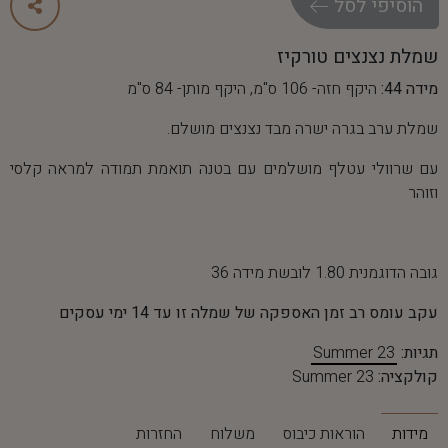
ה
ו
ס
י
פ
י
ל
ס
ל
שמלת נצנצים טורקיז
מידה 44:
היקף חזה- 106 ס"מ, היקף מותן- 84 ס"מ
שמלת ערב בגרה ישרה מבד נצנצים מושלם.
עם שרוולי עטלף מושלמים עם בטנה תואמת תמודה למראה קלסי
וזוהר
גובה הדוגמנית 1.80 לובשת מידה 36
עקב עומס רב זמן האספקה של שמלה זו עד 14 ימי עסקים
תגיות:
Summer 23
קולקציה:
Summer 23
מידות
הוראות כיבוס
משלוח
החזרות