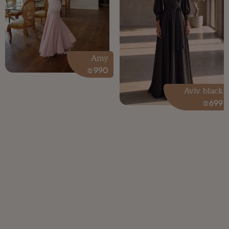
Amy
₪
990
Aviv black
₪
699