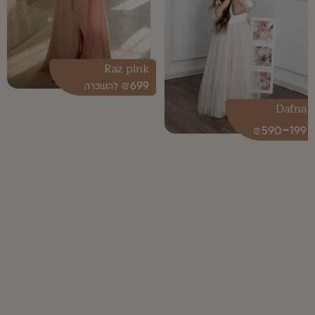
Raz pink
₪
699
Dafna
-
₪
590
199