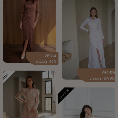
Ayala
₪
490
690
Melisa
Sold
₪
990
Last One