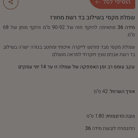
ה
ו
ס
י
פ
י
ל
ס
ל
שמלת מקסי בשילוב בד רשת מחורז
מידה 36
מתאימה להיקף חזה של 90-92 ס"מ והיקף מותן של 68
ס"מ.
שמלת מקסי מבד פודנש לייקרה איכותי ומחטב בגזרה ישרה בשילוב
בד רשת אבנים נוצץ ויוקרתי למראה מושלם
עקב עומס רב זמן האספקה של שמלה זו עד 14 ימי עסקים
אורך השרוול:
42 ס"מ
גובה הדוגמנית:
1.80 ס"מ
הדוגמנית לובשת מידה
36