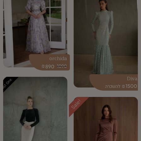
orchida
₪
890
1090
Diva
Last One
₪
1500
Sale!