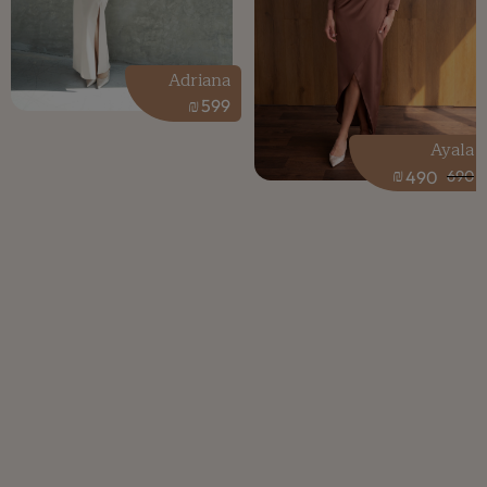
Adriana
₪
599
Ayala
₪
490
690