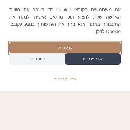
אנו משתמשים בקובצי Cookie כדי לשפר את חוויית
הגלישה שלך, להציע תוכן מותאם אישית ולנתח את
התעבורה באתר. אנא בחר את העדפותיך בנוגע לקובצי
Cookie להלן.
קבל הכול
הגדר פרטנית
דחה הכול
מדיניות פרטיות
התשלומים באתר עומדים בתקן האבטחה המחמיר
PCI-DSS-1, ומאובטחים ע"י חברת טרנזילה: