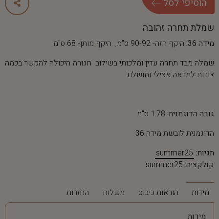
ה
ו
ס
י
פ
י
ל
ס
ל
שמלת תחרה זהובה
מידה 36:
היקף חזה- 90-92 ס"מ, היקף מותן- 68 ס"מ
שמלה מבד תחרה עדין ומלכותי בשילוב חגורה היכולה להקשר בכמה
צורות למראה אצילי ומושלם.
גובה הדוגמנית:
1.78 ס"מ
הדוגמנית לובשת מידה
36
תגיות:
summer25
קולקציה:
summer25
מידות
הוראות כיבוס
משלוח
החזרות
מידות