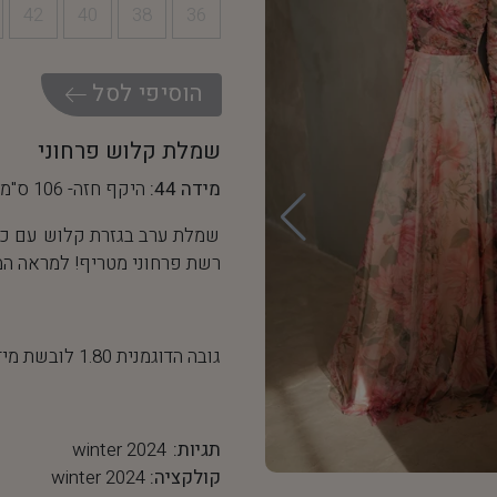
42
40
38
36
ה
ו
ס
י
פ
י
ל
ס
ל
שמלת קלוש פרחוני
מידה 44:
היקף חזה- 106 ס"מ, היקף מותן- 84 ס"מ
שמלת ערב בגזרת קלוש עם כיו
רשת פרחוני מטריף! למראה המ
גובה הדוגמנית 1.80 לובשת מידה 36
תגיות:
winter 2024
קולקציה:
winter 2024