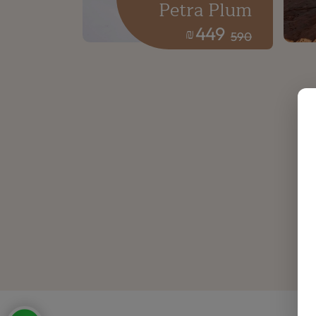
Petra Plum
449
₪
590