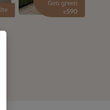
Gen green
ite
590
₪