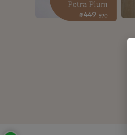
Petra Plum
449
₪
590