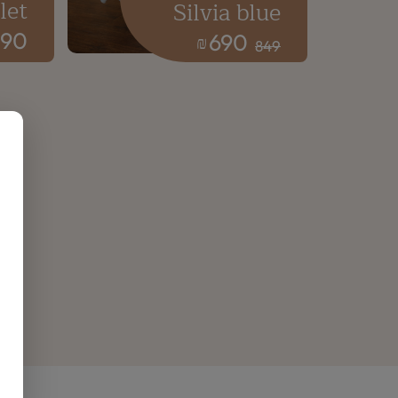
let
Silvia blue
190
690
₪
849