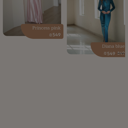
Princess pink
₪
549
Diana blue
₪
549
849