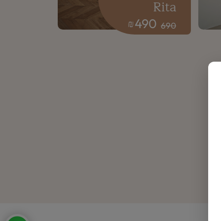
Rita
490
₪
690