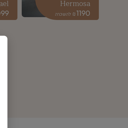
ael
Hermosa
099
1190
₪