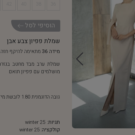
42
40
38
36
ה
ו
ס
י
פ
י
ל
ס
ל
שמלת פפיון צבע אבן
מידה 36
מתאימה להיקף חזה של 90-92 ס"מ והיקף מותן של
שמלת ערב מבד מחטב בגזרה 
מושלמים עם פפיון תואם
גובה הדוגמנית 1.80 לובשת מידה 36
תגיות:
winter 25
קולקציה:
winter 25