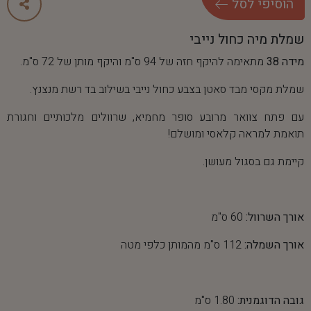
ה
ו
ס
י
פ
י
ל
ס
ל
שמלת מיה כחול נייבי
מידה 38
מתאימה להיקף חזה של 94 ס"מ והיקף מותן של 72 ס"מ.
שמלת מקסי מבד סאטן בצבע כחול נייבי בשילוב בד רשת מנצנץ.
עם פתח צוואר מרובע סופר מחמיא, שרוולים מלכותיים וחגורת
תואמת למראה קלאסי ומושלם!
קיימת גם בסגול מעושן.
אורך השרוול:
60 ס"מ
אורך השמלה:
112 ס"מ מהמותן כלפי מטה
גובה הדוגמנית:
1.80 ס"מ