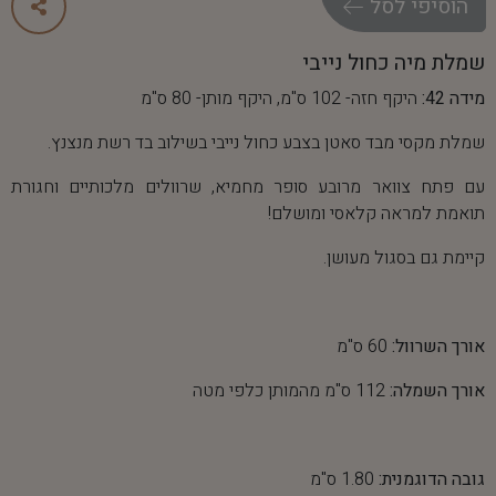
ה
ו
ס
י
פ
י
ל
ס
ל
שמלת מיה כחול נייבי
מידה 42:
היקף חזה- 102 ס"מ, היקף מותן- 80 ס"מ
שמלת מקסי מבד סאטן בצבע כחול נייבי בשילוב בד רשת מנצנץ.
עם פתח צוואר מרובע סופר מחמיא, שרוולים מלכותיים וחגורת
תואמת למראה קלאסי ומושלם!
קיימת גם בסגול מעושן.
אורך השרוול:
60 ס"מ
אורך השמלה:
112 ס"מ מהמותן כלפי מטה
גובה הדוגמנית:
1.80 ס"מ