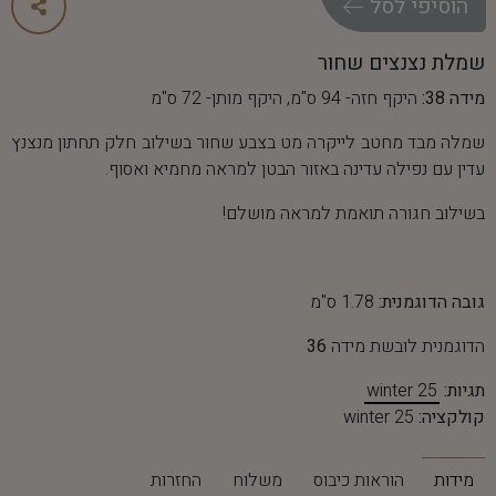
ה
ו
ס
י
פ
י
ל
ס
ל
שמלת נצנצים שחור
מידה 38:
היקף חזה- 94 ס"מ, היקף מותן- 72 ס"מ
שמלה מבד מחטב לייקרה מט בצבע שחור בשילוב חלק תחתון מנצנץ
עדין עם נפילה עדינה באזור הבטן למראה מחמיא ואסוף.
בשילוב חגורה תואמת למראה מושלם!
גובה הדוגמנית:
1.78 ס"מ
הדוגמנית לובשת מידה
36
תגיות:
winter 25
קולקציה:
winter 25
מידות
הוראות כיבוס
משלוח
החזרות