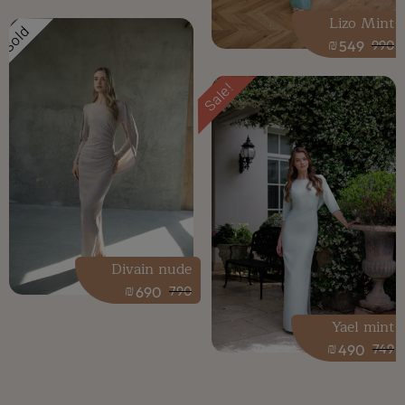
Lizo Mint
Sold
₪
549
990
Sale!
Divain nude
₪
690
790
Yael mint
₪
490
749