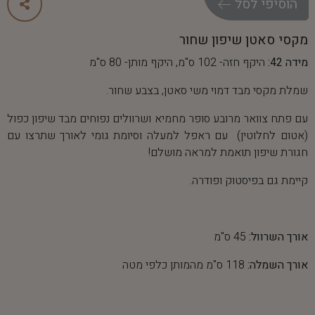
ה
ו
ס
י
פ
י
ל
ס
ל
מקסי סאטן שיפון שחור
מידה 42:
היקף חזה- 102 ס"מ, היקף מותן- 80 ס"מ
שמלת מקסי מבד דמוי משי סאטן, בצבע שחור.
עם פתח צוואר מרובע סופר מחמיא ושרוולים נפוחים מבד שיפון כפול
(אטום לחלוטין) עם ראפל למעלה וסיומת גומי לאורך שתרצו עם
חגורת שיפון תואמת למראה מושלם!
קיימת גם בפיסטוק ופודרה.
אורך השרוול:
45 ס"מ
אורך השמלה:
118 ס"מ מהמותן כלפי מטה