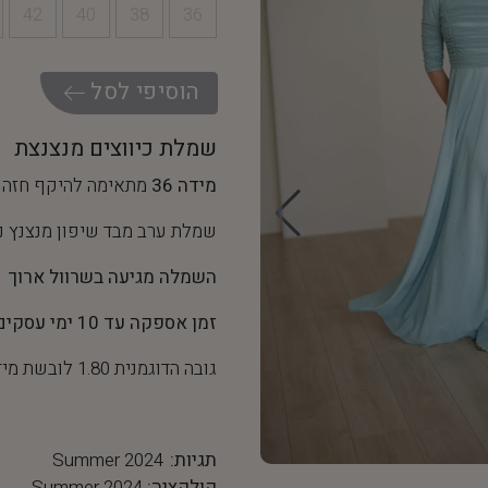
42
40
38
36
ה
ו
ס
י
פ
י
ל
ס
ל
שמלת כיווצים מנצנצת
מידה 36
מתאימה להיקף חזה של 90-92 ס"מ והיקף מותן של
שמלת ערב מבד שיפון מנצנץ נ
השמלה מגיעה בשרוול ארוך
זמן אספקה עד 10 ימי עסקים
גובה הדוגמנית 1.80 לובשת מידה 36
תגיות:
Summer 2024
קולקציה:
Summer 2024