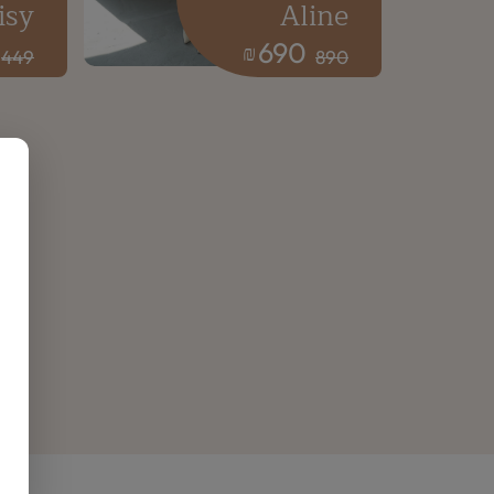
isy
Aline
690
₪
449
890