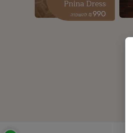
Pnina Dress
990
₪