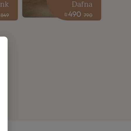
ink
Dafna
490
₪
849
790