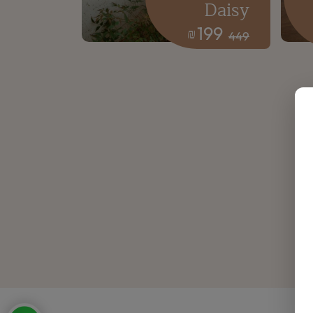
Daisy
199
₪
449