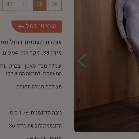
42
40
38
36
ה
ו
ס
י
פ
י
ל
ס
ל
שמלת מעטפת כחול מעו
מידה 38:
היקף חזה- 94 ס"מ, היקף מותן- 72 ס"מ
שמלה מבד סאטן בברק עדין 
המעטפת למראה המושלם!
מצורפת חגורה תואמת
גובה הדוגמנית:
1.78 ס"מ
הדוגמנית לובשת מידה
36
תגיות:
winter26