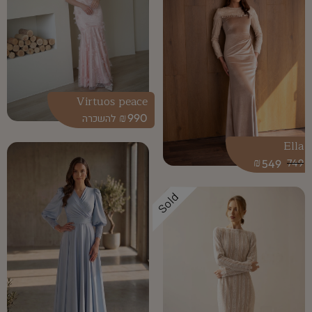
Virtuos peace
₪
990
Ella
₪
549
749
Sold