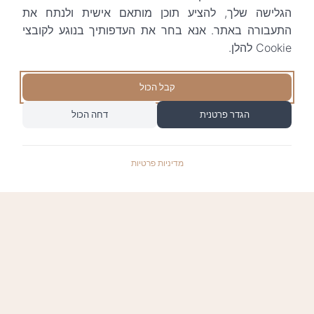
הגלישה שלך, להציע תוכן מותאם אישית ולנתח את
התעבורה באתר. אנא בחר את העדפותיך בנוגע לקובצי
Cookie להלן.
קבל הכול
הגדר פרטנית
דחה הכול
מדיניות פרטיות
התשלומים באתר עומדים בתקן האבטחה המחמיר
PCI-DSS-1, ומאובטחים ע"י חברת טרנזילה: