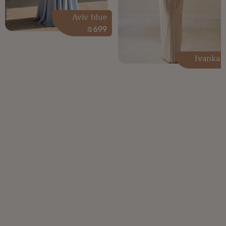
Aviv blue
₪
699
Ivanka