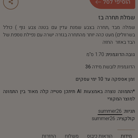
ה
ו
ס
י
פ
י
ל
ס
ל
שמלת תחרה בז
שמלה מבד ,תחרה בצבע שמנת עדין עם בטנה צבע גוף ) כולל
בשרוולים) מעט כהה יותר מהתחרה בגזרה ישרה עם נפילת נוספת של
הבד באזור החזה
גובה הדוגמנית:
1.70 ס"מ
הדוגמנית לובשת מידה
36
זמן אספקה עד 10 ימי עסקים
*התמונה נוצרה באמצעות AI תיתכן סטייה קלה מאוד בין התמונה
למוצר המקורי
תגיות:
summer26
קולקציה:
summer26
מידות
הוראות כיבוס
משלוח
החזרות