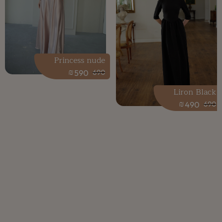
Princess nude
₪
590
690
Liron Black
₪
490
690