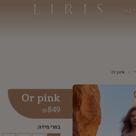
י קשר
Or pink
Or pink
849
₪
בחרי מידה: