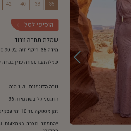
42
40
38
36
ה
ו
ס
י
פ
י
ל
ס
ל
שמלת תחרה וורוד
מידה 36:
היקף חזה- 90-92 ס"מ, היקף מותן- 68 ס"מ
שמלה מבד ,תחרה עדין בגזרה 
גובה הדוגמנית:
1.70 ס"מ
הדוגמנית לובשת מידה
36
זמן אספקה עד 10 ימי עסקים
המקורי