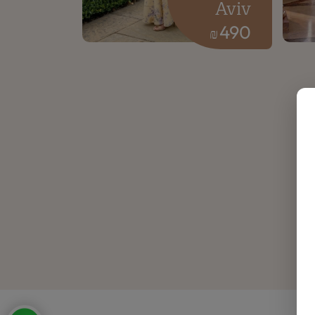
Aviv
490
₪