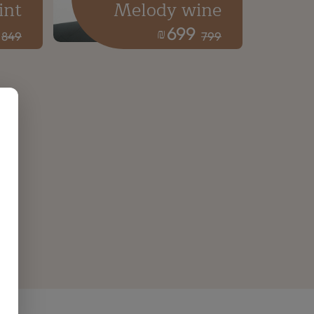
int
Melody wine
699
₪
849
799