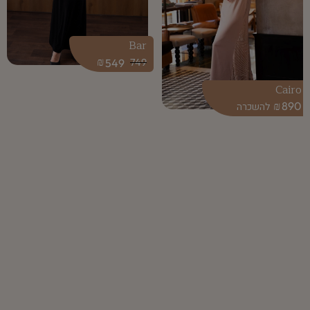
Bar
₪
549
749
Cairo
₪
890