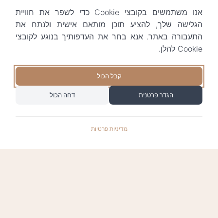
אנו משתמשים בקובצי Cookie כדי לשפר את חוויית
הגלישה שלך, להציע תוכן מותאם אישית ולנתח את
התעבורה באתר. אנא בחר את העדפותיך בנוגע לקובצי
Cookie להלן.
קבל הכול
הגדר פרטנית
דחה הכול
מדיניות פרטיות
התשלומים באתר עומדים בתקן האבטחה המחמיר
PCI-DSS-1, ומאובטחים ע"י חברת טרנזילה: