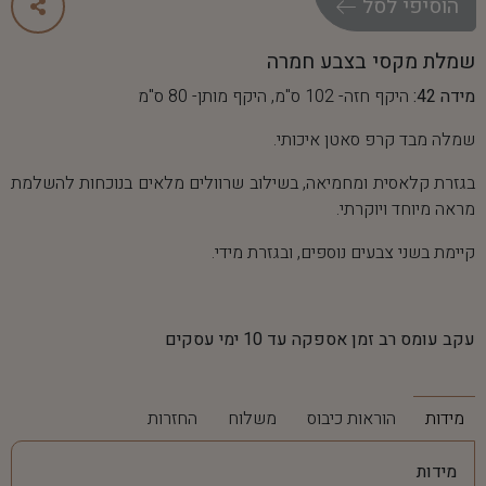
ה
ו
ס
י
פ
י
ל
ס
ל
שמלת מקסי בצבע חמרה
מידה 42:
היקף חזה- 102 ס"מ, היקף מותן- 80 ס"מ
שמלה מבד קרפ סאטן איכותי.
בגזרת קלאסית ומחמיאה, בשילוב שרוולים מלאים בנוכחות להשלמת
מראה מיוחד ויוקרתי.
קיימת בשני צבעים נוספים, ובגזרת מידי.
עקב עומס רב זמן אספקה עד 10 ימי עסקים
מידות
הוראות כיבוס
משלוח
החזרות
מידות