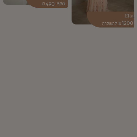
₪
490
590
Ella
₪
1200