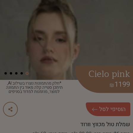
Cielo pink
1199
*חלק מהתמונות נוצרו בשילוב AI,
₪
תיתכן סטייה קלה מאוד בין התמונה
למוצר, מוזמנות למדוד בסניפים
ה
ו
ס
י
פ
י
ל
ס
ל
שמלת טול מכווץ וורוד