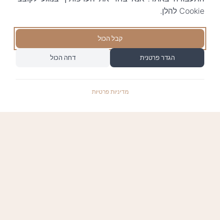
Cookie להלן.
קבל הכול
הגדר פרטנית
דחה הכול
מדיניות פרטיות
התשלומים באתר עומדים בתקן האבטחה המחמיר
PCI-DSS-1, ומאובטחים ע"י חברת טרנזילה: