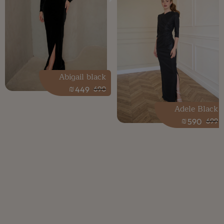
Abigail black
₪
449
690
Adele Black
₪
590
699