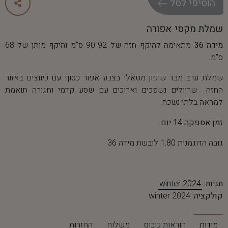
ה
ו
ס
י
פ
י
ל
ס
ל
שמלת מקסי אפורה
מידה 36
מתאימה להיקף חזה של 90-92 ס"מ והיקף מותן של 68
ס"מ.
שמלת ערב מבד שיפון מטאלי בצבע אפור כסוף עם כיווצים באזור
החזה שרוולים נשפכים וארוכים עם שסע קדמי וחגורה תואמת
למראה בלתי נשכח.
זמן אספקה 14 יום
גובה הדוגמנית 1.80 לובשת מידה 36
תגיות:
winter 2024
קולקציה:
winter 2024
מידות
הוראות כיבוס
משלוח
החזרות