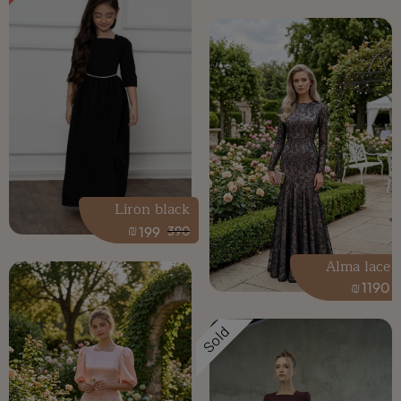
Liron black
₪
199
390
Alma lace
₪
1190
Sold