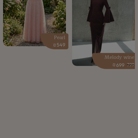
Pearl
₪
549
Melody wine
₪
699
799