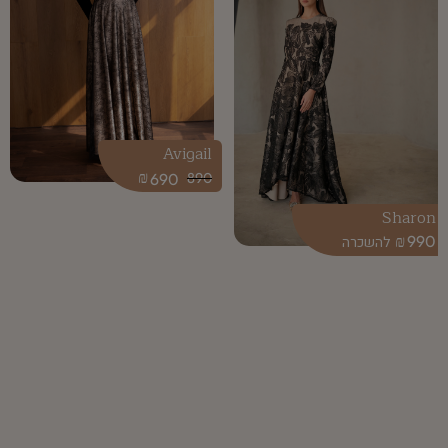
Avigail
₪
690
890
Sharon
₪
990