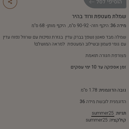
ה
ו
ס
י
פ
י
ל
ס
ל
שמלת מעטפת ורוד בהיר
מידה 36:
היקף חזה- 90-92 ס"מ, היקף מותן- 68 ס"מ
שמלה מבד סאטן נשפך בברק עדין בגזרת נסיכות עם שרוול נפוח עדין
עם גומי פעמון ובשילוב המעטפת למראה המושלם!
מצורפת חגורה תואמת
זמן אספקה עד 10 ימי עסקים
גובה הדוגמנית:
1.78 ס"מ
הדוגמנית לובשת מידה
36
תגיות:
summer25
קולקציה:
summer25