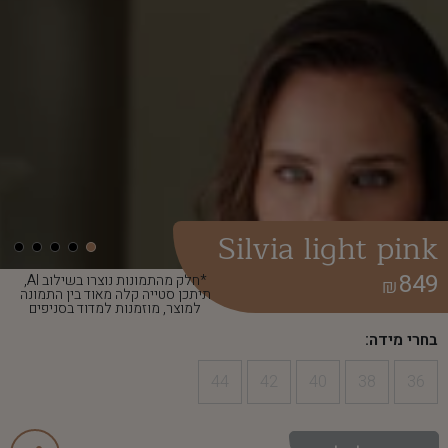
Silvia light pink
849
*חלק מהתמונות נוצרו בשילוב AI,
₪
תיתכן סטייה קלה מאוד בין התמונה
למוצר, מוזמנות למדוד בסניפים
בחרי מידה:
44
42
40
38
36