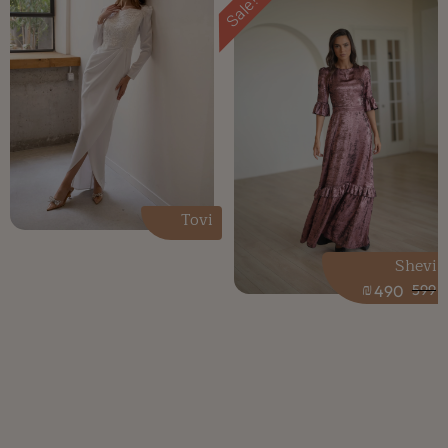
Sale!
Tovi
Shevi
₪
490
599