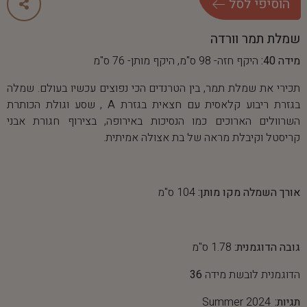
ה
ו
ס
י
פ
י
ל
ס
ל
שמלת תמר וורדה
מידה 40:
היקף חזה- 98 ס"מ, היקף מותן- 76 ס"מ
תכירי את שמלת תמר, בין הטרנדים הכי נפוצים עכשיו בעולם. שמלה
בגזרת ריבוע קלאסית עם חצאית בגזרת A , שסע וגולת הכותרת
השרוולים הארוכים כמו הנסיכות באירופה, בצירוף חגורת אבני
קריסטל וקיבלת מראה של בת אצולה אמיתית.
אורך השמלה מקו מותן:
104 ס"מ
גובה הדוגמנית:
1.78 ס"מ
הדוגמנית לובשת מידה
36
תגיות:
Summer 2024