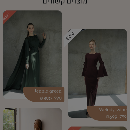
מוצרים קשורים
Sale!
Sold
Jennie green
₪
890
990
Melody wine
₪
699
799