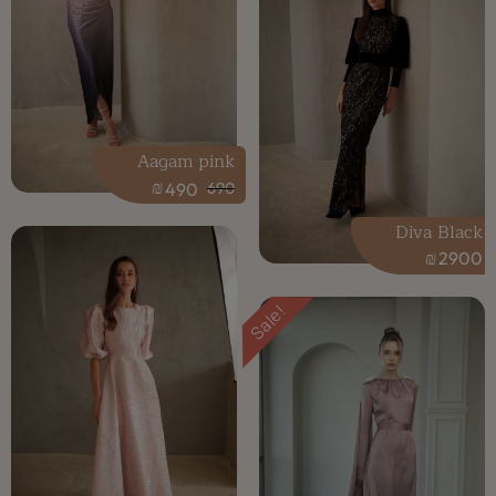
Aagam pink
₪
490
690
Diva Black
₪
2900
Sale!