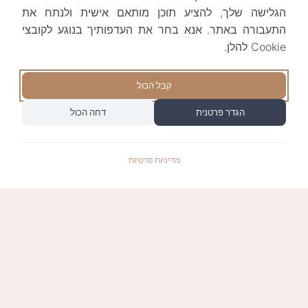
הגלישה שלך, להציע תוכן מותאם אישית ולנתח את
התעבורה באתר. אנא בחר את העדפותיך בנוגע לקובצי
Cookie להלן.
קבל הכול
הגדר פרטנית
דחה הכול
מדיניות פרטיות
התשלומים באתר עומדים בתקן האבטחה המחמיר
PCI-DSS-1, ומאובטחים ע"י חברת טרנזילה: