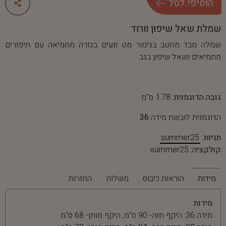
ה
ו
ס
י
פ
י
ל
ס
ל
שמלת שאל שיפון וורוד
שמלה מבד מחטב בגימור מט ונעים בגזרה מחמיאה עם תיפורים
מחמיאים ושאל שיפון בגב
גובה הדוגמנית:
1.78 ס"מ
הדוגמנית לובשת מידה
36
תגיות:
summer25
קולקציה:
summer25
מידות
הוראות כיבוס
משלוח
החזרות
מידות
מידה 36: היקף חזה- 90 ס"מ, היקף מותן- 68 ס"מ