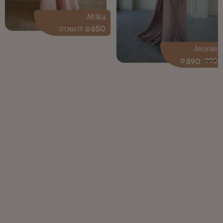
Mika
₪
650
Jennie
₪
890
990