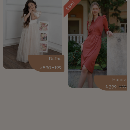
Sale!
Dafna
-
₪
590
199
Hamra
₪
299
449