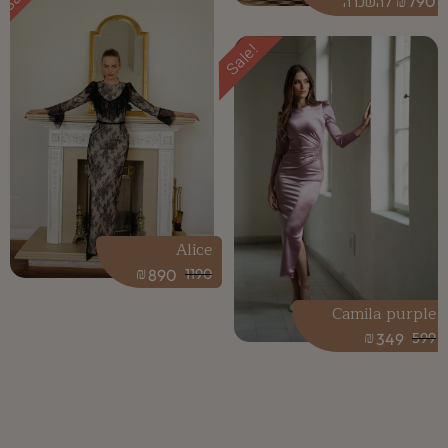
₪
790
Sale!
Alice
₪
890
1190
Camila purple
₪
349
599