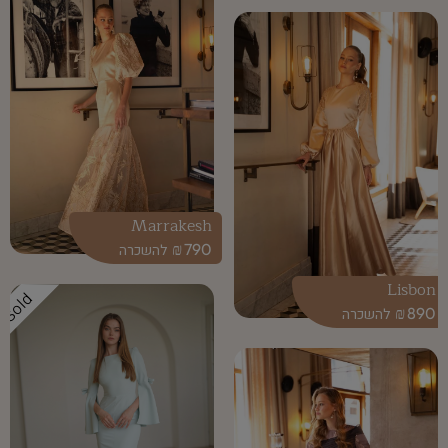
Marrakesh
₪
790
Lisbon
Sold
₪
890