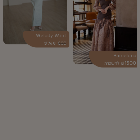
Melody Mint
₪
749
800
Barcelona
₪
1500